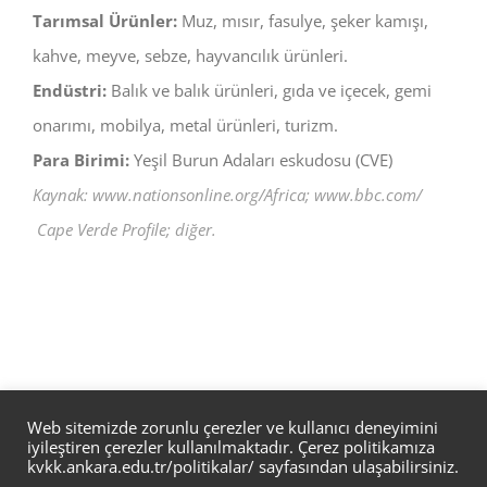
Tarımsal Ürünler:
Muz, mısır, fasulye, şeker kamışı,
kahve, meyve, sebze, hayvancılık ürünleri.
Endüstri:
Balık ve balık ürünleri, gıda ve içecek, gemi
onarımı, mobilya, metal ürünleri, turizm.
Para Birimi:
Yeşil Burun Adaları eskudosu (CVE)
Kaynak: www.nationsonline.org/Africa; www.bbc.com/
Cape Verde Profile; diğer.
Web sitemizde zorunlu çerezler ve kullanıcı deneyimini
iyileştiren çerezler kullanılmaktadır. Çerez politikamıza
Ankara Üniversitesi Cebeci Yerleşkesi, 06590 / Ankara / Türkiye
kvkk.ankara.edu.tr/politikalar/
sayfasından ulaşabilirsiniz.