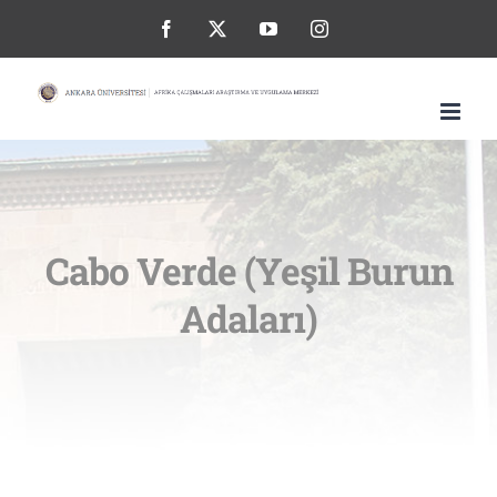
Skip
Facebook
X
YouTube
Instagram
to
content
Cabo Verde (Yeşil Burun
Adaları)