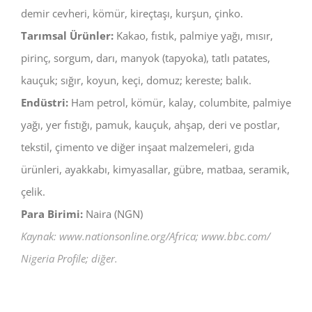
demir cevheri, kömür, kireçtaşı, kurşun, çinko.
Tarımsal Ürünler:
Kakao, fıstık, palmiye yağı, mısır,
pirinç, sorgum, darı, manyok (tapyoka), tatlı patates,
kauçuk; sığır, koyun, keçi, domuz; kereste; balık.
Endüstri:
Ham petrol, kömür, kalay, columbite, palmiye
yağı, yer fıstığı, pamuk, kauçuk, ahşap, deri ve postlar,
tekstil, çimento ve diğer inşaat malzemeleri, gıda
ürünleri, ayakkabı, kimyasallar, gübre, matbaa, seramik,
çelik.
Para Birimi:
Naira (NGN)
Kaynak: www.nationsonline.org/Africa; www.bbc.com/
Nigeria Profile; diğer.