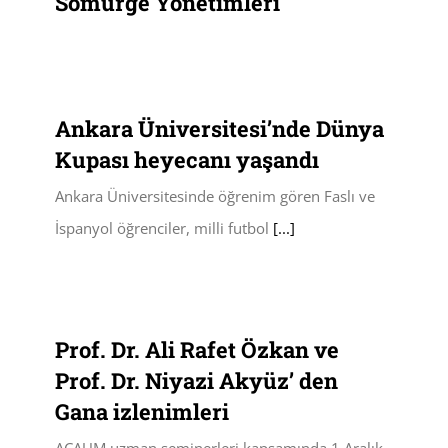
Sömürge Yönetimleri
Ankara Üniversitesi’nde Dünya
Kupası heyecanı yaşandı
Ankara Üniversitesinde öğrenim gören Faslı ve
İspanyol öğrenciler, milli futbol
[...]
Prof. Dr. Ali Rafet Özkan ve
Prof. Dr. Niyazi Akyüz’ den
Gana izlenimleri
AÇAUM uzman seminerleri kapsamında 1 Aralık